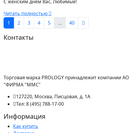
С женским днём Вас, Любимые!
Читать полностью
1
2
3
4
5
…
40
Контакты
Торговая марка PROLOGY принадлежит компании АО
"ФИРМА "ММС"
127220, Москва, Писцовая, д. 1А
Тел: 8 (495) 788-17-00
Информация
Как купить